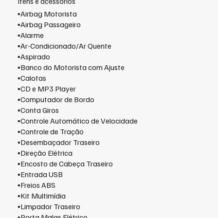
​Ítens e acessórios
▪️Airbag Motorista
▪️Airbag Passageiro
▪️Alarme
▪️Ar-Condicionado/Ar Quente
▪️Aspirado
▪️Banco do Motorista com Ajuste
▪️Calotas
▪️CD e MP3 Player
▪️Computador de Bordo
▪️Conta Giros
▪️Controle Automático de Velocidade
▪️Controle de Tração
▪️Desembaçador Traseiro
▪️Direção Elétrica
▪️Encosto de Cabeça Traseiro
▪️Entrada USB
▪️Freios ABS
▪️Kit Multimídia
▪️Limpador Traseiro
▪️Porta Malas Elétrico