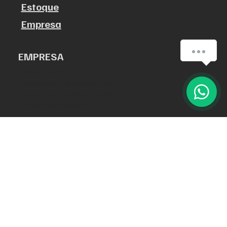
Estoque
Empresa
Como podemos ajudar?
EMPRESA
Nossa história
1
Declaração de Privacidade
Termos e Condições de uso
Política de Privacidade
ATENDIMENTO
Segunda a Sexta das 7:30h às 18h.
Sábados das 7:30h às 13h.
destakveiculosigt@gmail.com
(88) 2143.8963