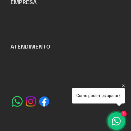
EMPRESA
Nossa história
Declaração de Privacidade
Termos e Condições de uso
Política de Privacidade
ATENDIMENTO
Segunda a Sexta das 7:30h às 18h.
Sábados das 7:30h às 13h.
destakveiculosigt@gmail.com
(88) 2143.8963
Como podemos ajudar?
1