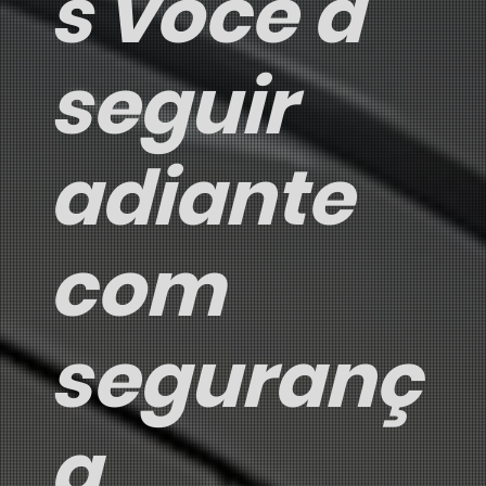
s você a
seguir
adiante
com
seguranç
a,